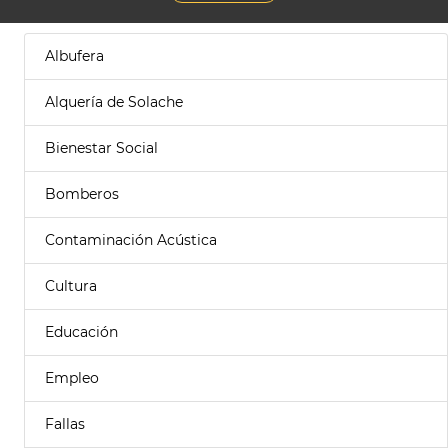
Albufera
Alquería de Solache
Bienestar Social
Bomberos
Contaminación Acústica
Cultura
Educación
Empleo
Fallas