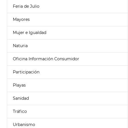
Feria de Julio
Mayores
Mujer e Igualdad
Naturia
Oficina Información Consumidor
Participación
Playas
Sanidad
Tráfico
Urbanismo