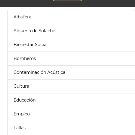
Albufera
Alquería de Solache
Bienestar Social
Bomberos
Contaminación Acústica
Cultura
Educación
Empleo
Fallas