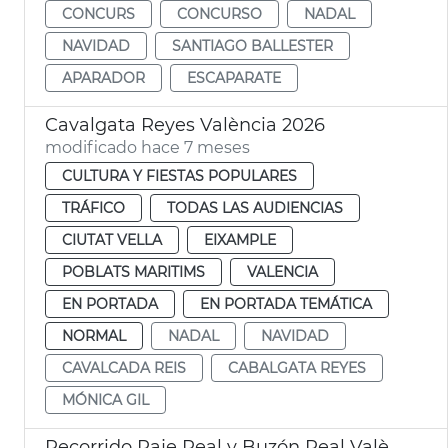
CONCURS
CONCURSO
NADAL
NAVIDAD
SANTIAGO BALLESTER
APARADOR
ESCAPARATE
Cavalgata Reyes València 2026
modificado hace 7 meses
CULTURA Y FIESTAS POPULARES
TRÁFICO
TODAS LAS AUDIENCIAS
CIUTAT VELLA
EIXAMPLE
POBLATS MARITIMS
VALENCIA
EN PORTADA
EN PORTADA TEMÁTICA
NORMAL
NADAL
NAVIDAD
CAVALCADA REIS
CABALGATA REYES
MÓNICA GIL
Recorrido Paje Real y Buzón Real València