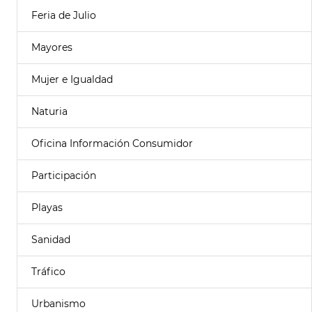
Feria de Julio
Mayores
Mujer e Igualdad
Naturia
Oficina Información Consumidor
Participación
Playas
Sanidad
Tráfico
Urbanismo