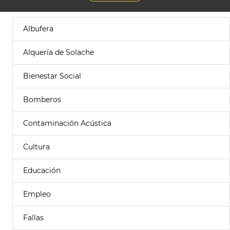
Albufera
Alquería de Solache
Bienestar Social
Bomberos
Contaminación Acústica
Cultura
Educación
Empleo
Fallas