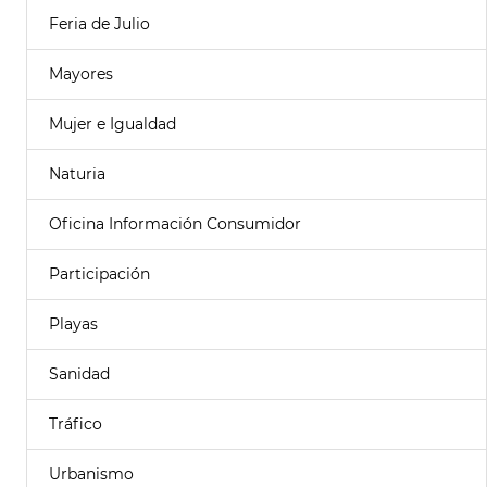
Feria de Julio
Mayores
Mujer e Igualdad
Naturia
Oficina Información Consumidor
Participación
Playas
Sanidad
Tráfico
Urbanismo