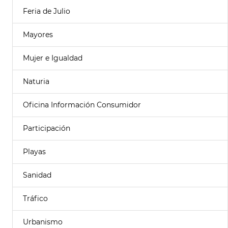
Feria de Julio
Mayores
Mujer e Igualdad
Naturia
Oficina Información Consumidor
Participación
Playas
Sanidad
Tráfico
Urbanismo