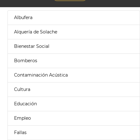
Albufera
Alquería de Solache
Bienestar Social
Bomberos
Contaminación Acústica
Cultura
Educación
Empleo
Fallas