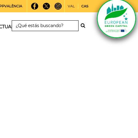
PPVALÈNCIA
VAL
CAS
CTUALIDAD