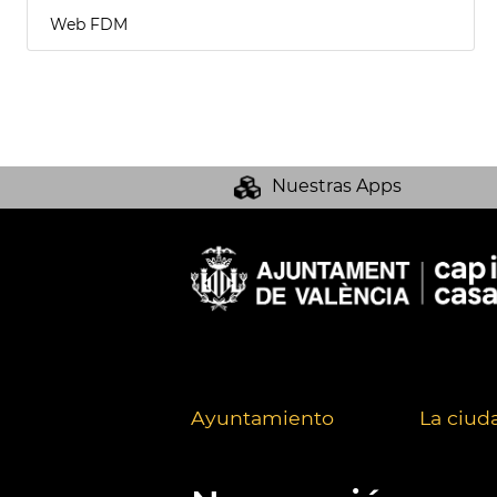
Web FDM
Nuestras Apps
Ayuntamiento
La ciud