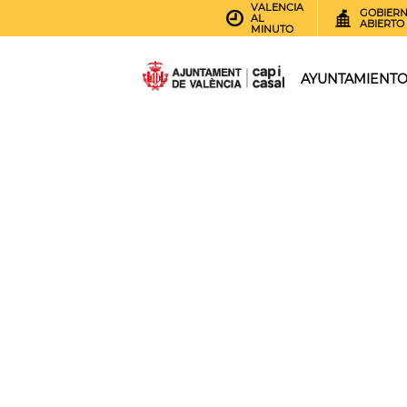
VALENCIA
GOBIER
AL
ABIERTO
MINUTO
AYUNTAMIENT