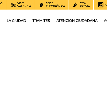
NO
VISIT
SEDE
CITA
A
VALENCIA
ELECTRÓNICA
PREVIA
O
LA CIUDAD
TRÁMITES
ATENCIÓN CIUDADANA
A