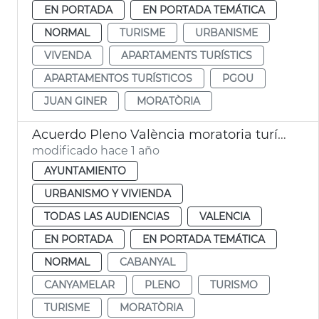
EN PORTADA
EN PORTADA TEMÁTICA
NORMAL
TURISME
URBANISME
VIVENDA
APARTAMENTS TURÍSTICS
APARTAMENTOS TURÍSTICOS
PGOU
JUAN GINER
MORATÒRIA
Acuerdo Pleno València moratoria turística Cabanyal-Canyamelar
modificado hace 1 año
AYUNTAMIENTO
URBANISMO Y VIVIENDA
TODAS LAS AUDIENCIAS
VALENCIA
EN PORTADA
EN PORTADA TEMÁTICA
NORMAL
CABANYAL
CANYAMELAR
PLENO
TURISMO
TURISME
MORATÒRIA