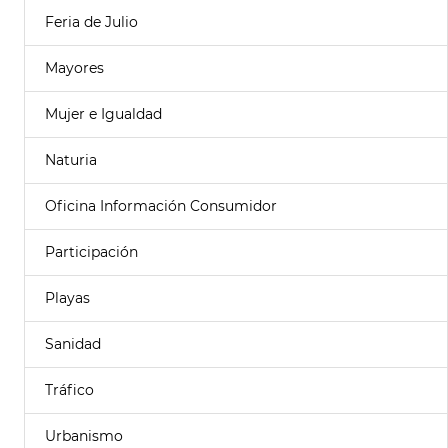
Feria de Julio
Mayores
Mujer e Igualdad
Naturia
Oficina Información Consumidor
Participación
Playas
Sanidad
Tráfico
Urbanismo