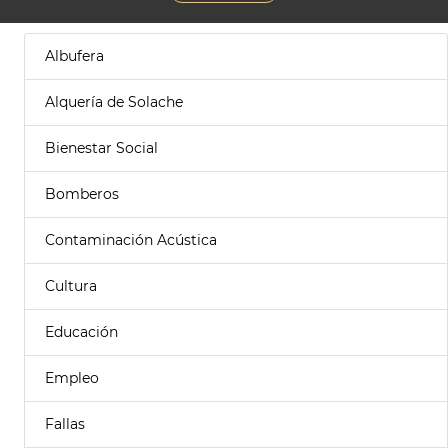
Albufera
Alquería de Solache
Bienestar Social
Bomberos
Contaminación Acústica
Cultura
Educación
Empleo
Fallas