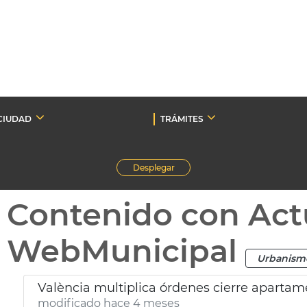
CIUDAD
TRÁMITES
Desplegar
Contenido con Act
WebMunicipal
Urbanism
València multiplica órdenes cierre apartame
modificado hace 4 meses