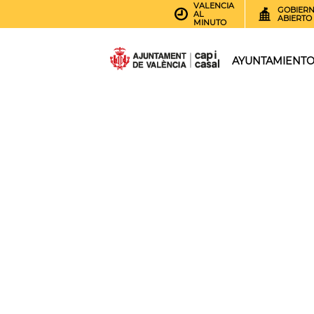
VALENCIA
GOBIER
AL
ABIERTO
MINUTO
AYUNTAMIENT