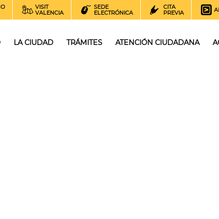
NO
VISIT
SEDE
CITA
A
VALENCIA
ELECTRÓNICA
PREVIA
O
LA CIUDAD
TRÁMITES
ATENCIÓN CIUDADANA
A