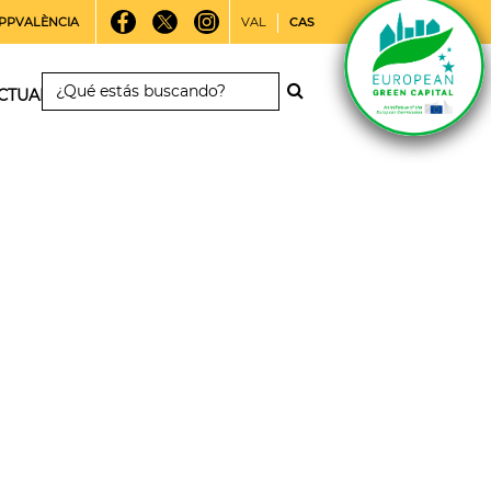
PPVALÈNCIA
VAL
CAS
CTUALIDAD