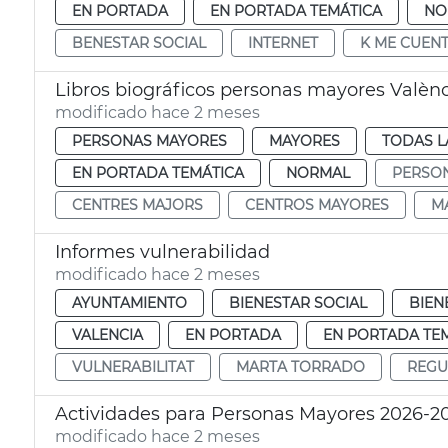
EN PORTADA
EN PORTADA TEMÁTICA
NO
BENESTAR SOCIAL
INTERNET
K ME CUEN
Libros biográficos personas mayores Valèn
modificado hace 2 meses
PERSONAS MAYORES
MAYORES
TODAS L
EN PORTADA TEMÁTICA
NORMAL
PERSO
CENTRES MAJORS
CENTROS MAYORES
M
Informes vulnerabilidad
modificado hace 2 meses
AYUNTAMIENTO
BIENESTAR SOCIAL
BIEN
VALENCIA
EN PORTADA
EN PORTADA TE
VULNERABILITAT
MARTA TORRADO
REGU
Actividades para Personas Mayores 2026-2
modificado hace 2 meses