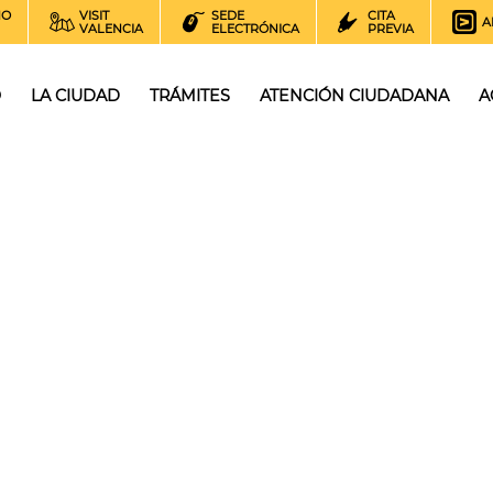
NO
VISIT
SEDE
CITA
A
VALENCIA
ELECTRÓNICA
PREVIA
O
LA CIUDAD
TRÁMITES
ATENCIÓN CIUDADANA
A