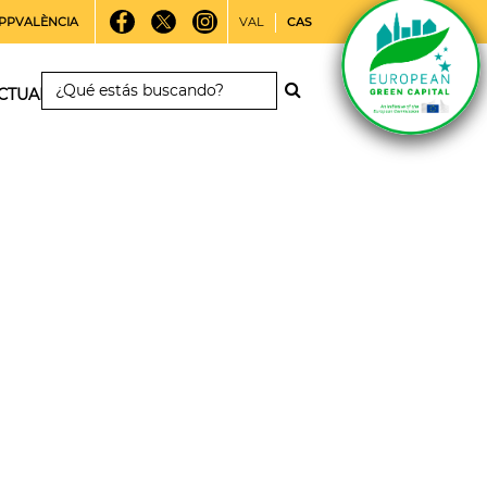
PPVALÈNCIA
VAL
CAS
CTUALIDAD