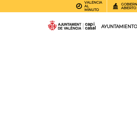
VALENCIA
GOBIER
AL
ABIERTO
MINUTO
AYUNTAMIENT