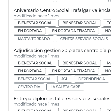
Aniversario Centro Social Trafalgar València
modificado hace 1 mes
BIENESTAR SOCIAL
BIENESTAR SOCIAL
T
EN PORTADA
EN PORTADA TEMÁTICA
NO
MARTA TORRADO
CENTRE SERVICIS SOCIALS
Adjudicación gestión 20 plazas centro día p
modificado hace 1 mes
BIENESTAR SOCIAL
BIENESTAR SOCIAL
M
EN PORTADA
EN PORTADA TEMÁTICA
NO
BENESTAR SOCIAL
JGL
DEPENDÈNCIA
CENTRO DÍA
LA SALETA CARE
Entrega diplomes talleres servicios sociales
modificado hace 1 mes