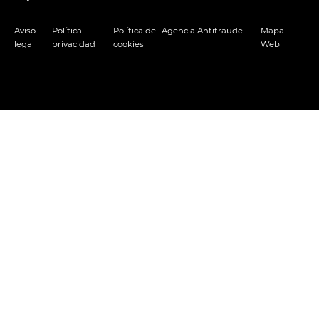
Aviso
Política
Política de
Agencia Antifraude
Mapa
legal
privacidad
cookies
Web