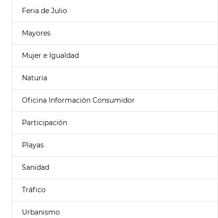
Feria de Julio
Mayores
Mujer e Igualdad
Naturia
Oficina Información Consumidor
Participación
Playas
Sanidad
Tráfico
Urbanismo