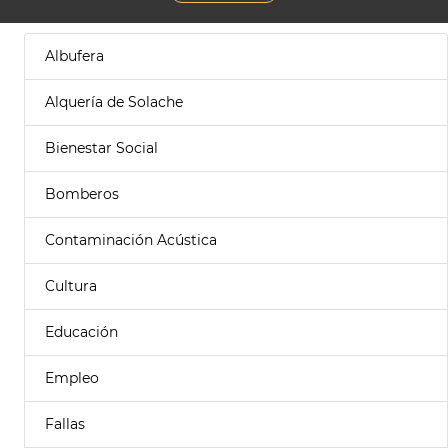
Albufera
Alquería de Solache
Bienestar Social
Bomberos
Contaminación Acústica
Cultura
Educación
Empleo
Fallas