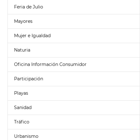
Feria de Julio
Mayores
Mujer e Igualdad
Naturia
Oficina Información Consumidor
Participación
Playas
Sanidad
Tráfico
Urbanismo