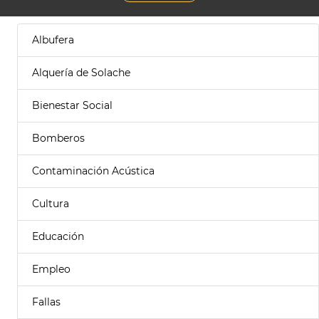
Albufera
Alquería de Solache
Bienestar Social
Bomberos
Contaminación Acústica
Cultura
Educación
Empleo
Fallas