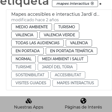
etiqueta
.
mapes interactius
Mapes accesibles e interactius Jardí del Túria
modificado hace 2 años
MEDIO AMBIENTE
TURISMO
VALENCIA
VALENCIA VERDE
TODAS LAS AUDIENCIAS
VALENCIA
EN PORTADA
EN PORTADA TEMÁTICA
NORMAL
MEDI AMBIENT I SALUT
TURISME
JARDÍ DEL TÚRIA
SOSTENIBILITAT
ACCESIBILITAT
VISITES GUIADES
MAPES INTERACTIUS
Nuestras Apps
Páginas de Interés