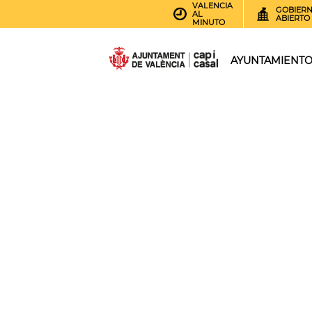
VALENCIA
GOBIER
AL
ABIERTO
MINUTO
AYUNTAMIENT