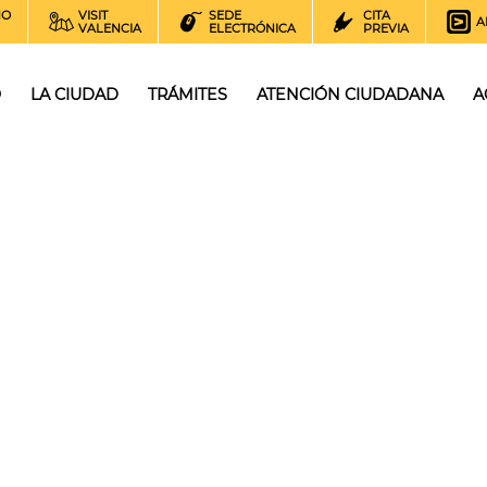
NO
VISIT
SEDE
CITA
A
VALENCIA
ELECTRÓNICA
PREVIA
O
LA CIUDAD
TRÁMITES
ATENCIÓN CIUDADANA
A