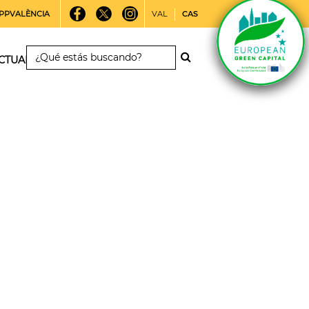
PPVALÈNCIA
VAL
CAS
CTUALIDAD