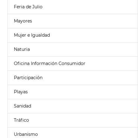
Feria de Julio
Mayores
Mujer e Igualdad
Naturia
Oficina Información Consumidor
Participación
Playas
Sanidad
Tráfico
Urbanismo