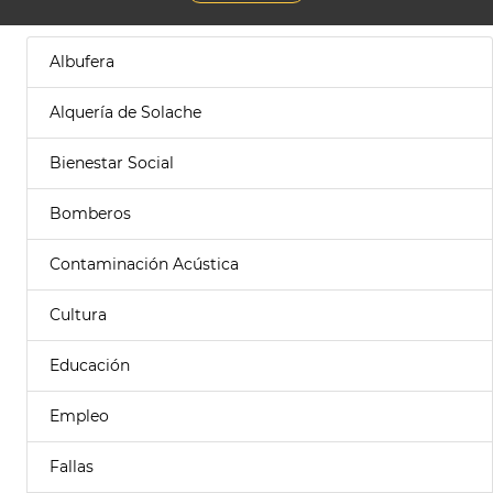
Albufera
Alquería de Solache
Bienestar Social
Bomberos
Contaminación Acústica
Cultura
Educación
Empleo
Fallas