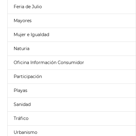
Feria de Julio
Mayores
Mujer e Igualdad
Naturia
Oficina Información Consumidor
Participación
Playas
Sanidad
Tráfico
Urbanismo