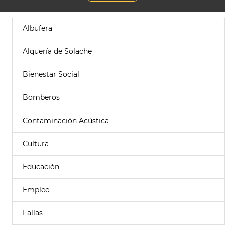
Albufera
Alquería de Solache
Bienestar Social
Bomberos
Contaminación Acústica
Cultura
Educación
Empleo
Fallas