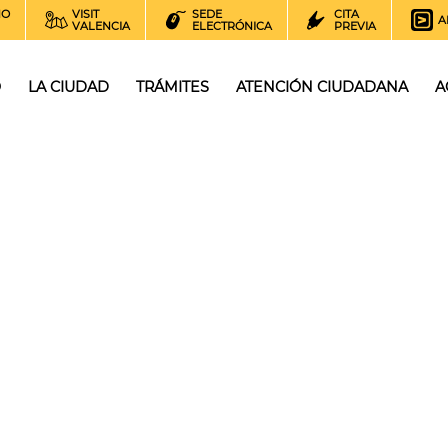
NO
VISIT
SEDE
CITA
A
VALENCIA
ELECTRÓNICA
PREVIA
O
LA CIUDAD
TRÁMITES
ATENCIÓN CIUDADANA
A