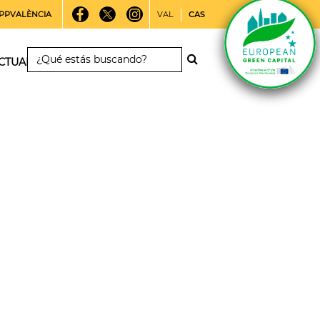
PPVALÈNCIA
VAL
CAS
CTUALIDAD