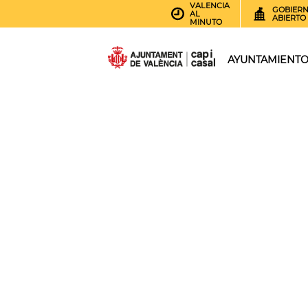
VALENCIA
GOBIER
AL
ABIERTO
MINUTO
AYUNTAMIENT