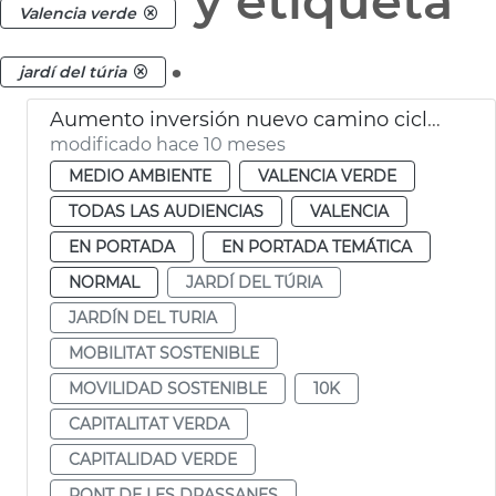
y etiqueta
Valencia verde
.
jardí del túria
Aumento inversión nuevo camino ciclopeatonal Jardín del Túria
modificado hace 10 meses
MEDIO AMBIENTE
VALENCIA VERDE
TODAS LAS AUDIENCIAS
VALENCIA
EN PORTADA
EN PORTADA TEMÁTICA
NORMAL
JARDÍ DEL TÚRIA
JARDÍN DEL TURIA
MOBILITAT SOSTENIBLE
MOVILIDAD SOSTENIBLE
10K
CAPITALITAT VERDA
CAPITALIDAD VERDE
PONT DE LES DRASSANES