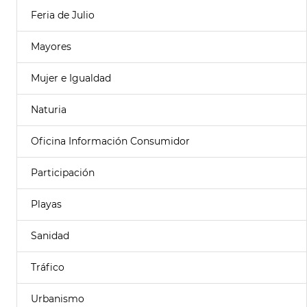
Feria de Julio
Mayores
Mujer e Igualdad
Naturia
Oficina Información Consumidor
Participación
Playas
Sanidad
Tráfico
Urbanismo