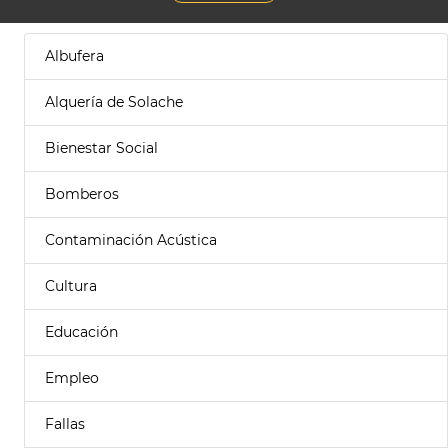
Albufera
Alquería de Solache
Bienestar Social
Bomberos
Contaminación Acústica
Cultura
Educación
Empleo
Fallas