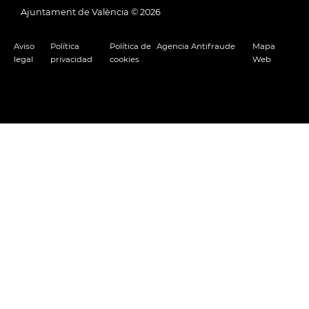
Ajuntament de València ©
2026
Aviso
Política
Política de
Agencia Antifraude
Mapa
legal
privacidad
cookies
Web