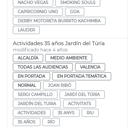
NACHO VEGAS
SMOKING SOULS
CAPRICORNIO UNO
GOA
DERBY MOTORETA BURRITO KACHIMBA
LAUDER
Actividades 35 años Jardín del Túria
modificado hace 4 años
ALCALDÍA
MEDIO AMBIENTE
TODAS LAS AUDIENCIAS
VALENCIA
EN PORTADA
EN PORTADA TEMÁTICA
NORMAL
JOAN RIBÓ
SERGI CAMPILLO
JARDÍ DEL TÚRIA
JARDÍN DEL TURIA
ACTIVITATS
ACTIVIDADES
35 ANYS
RIU
35 AÑOS
RÍO