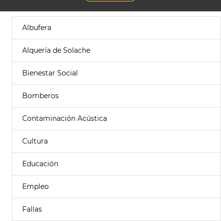
Albufera
Alquería de Solache
Bienestar Social
Bomberos
Contaminación Acústica
Cultura
Educación
Empleo
Fallas