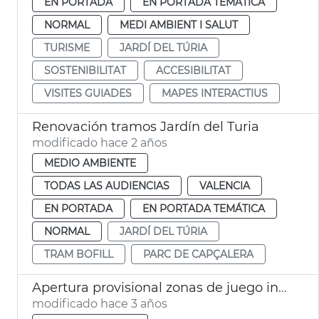
EN PORTADA
EN PORTADA TEMÁTICA
NORMAL
MEDI AMBIENT I SALUT
TURISME
JARDÍ DEL TÚRIA
SOSTENIBILITAT
ACCESIBILITAT
VISITES GUIADES
MAPES INTERACTIUS
Renovación tramos Jardín del Turia
modificado hace 2 años
MEDIO AMBIENTE
TODAS LAS AUDIENCIAS
VALENCIA
EN PORTADA
EN PORTADA TEMÁTICA
NORMAL
JARDÍ DEL TÚRIA
TRAM BOFILL
PARC DE CAPÇALERA
Apertura provisional zonas de juego infantil
modificado hace 3 años