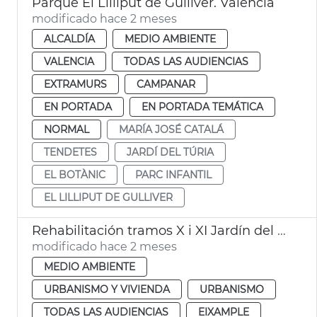
Parque El Lilliput de Gulliver. València
modificado hace 2 meses
ALCALDÍA
MEDIO AMBIENTE
VALENCIA
TODAS LAS AUDIENCIAS
EXTRAMURS
CAMPANAR
EN PORTADA
EN PORTADA TEMÁTICA
NORMAL
MARÍA JOSÉ CATALÁ
TENDETES
JARDÍ DEL TÚRIA
EL BOTÀNIC
PARC INFANTIL
EL LILLIPUT DE GULLIVER
Rehabilitación tramos X i XI Jardín del Turia València
modificado hace 2 meses
MEDIO AMBIENTE
URBANISMO Y VIVIENDA
URBANISMO
TODAS LAS AUDIENCIAS
EIXAMPLE