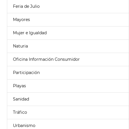
Feria de Julio
Mayores
Mujer e Igualdad
Naturia
Oficina Información Consumidor
Participación
Playas
Sanidad
Tráfico
Urbanismo