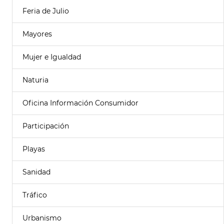
Feria de Julio
Mayores
Mujer e Igualdad
Naturia
Oficina Información Consumidor
Participación
Playas
Sanidad
Tráfico
Urbanismo