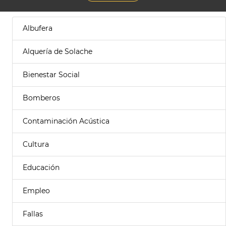
Albufera
Alquería de Solache
Bienestar Social
Bomberos
Contaminación Acústica
Cultura
Educación
Empleo
Fallas