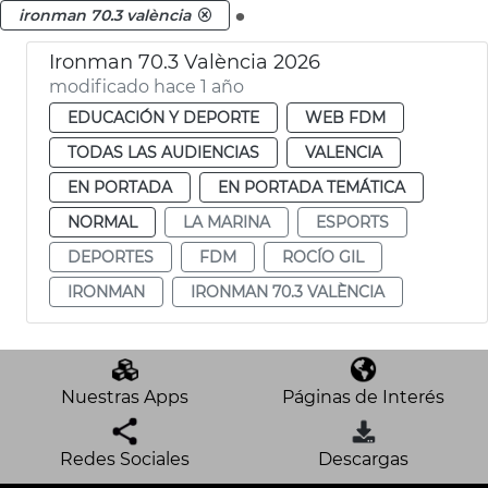
.
ironman 70.3 valència
Ironman 70.3 València 2026
modificado hace 1 año
EDUCACIÓN Y DEPORTE
WEB FDM
TODAS LAS AUDIENCIAS
VALENCIA
EN PORTADA
EN PORTADA TEMÁTICA
NORMAL
LA MARINA
ESPORTS
DEPORTES
FDM
ROCÍO GIL
IRONMAN
IRONMAN 70.3 VALÈNCIA
Nuestras Apps
Páginas de Interés
Redes Sociales
Descargas