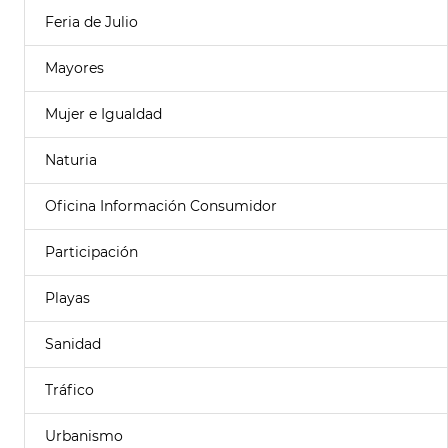
Feria de Julio
Mayores
Mujer e Igualdad
Naturia
Oficina Información Consumidor
Participación
Playas
Sanidad
Tráfico
Urbanismo