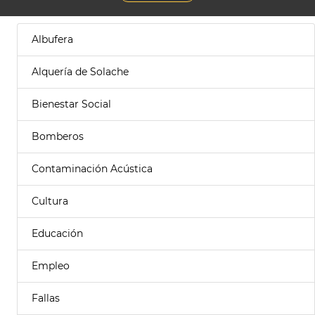
Albufera
Alquería de Solache
Bienestar Social
Bomberos
Contaminación Acústica
Cultura
Educación
Empleo
Fallas