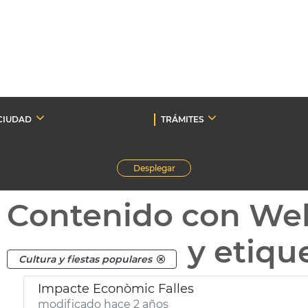
CIUDAD
TRÁMITES
Desplegar
Contenido con We
y etiqu
Cultura y fiestas populares
Impacte Econòmic Falles
modificado hace 2 años