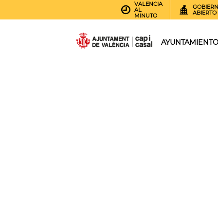
VALENCIA
GOBIER
AL
ABIERTO
MINUTO
AYUNTAMIENT