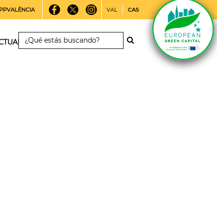
PPVALÈNCIA
VAL
CAS
CTUALIDAD