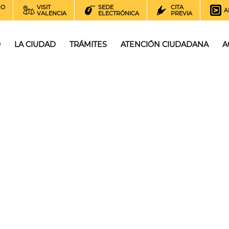
NO
VISIT
SEDE
CITA
A
VALENCIA
ELECTRÓNICA
PREVIA
O
LA CIUDAD
TRÁMITES
ATENCIÓN CIUDADANA
A