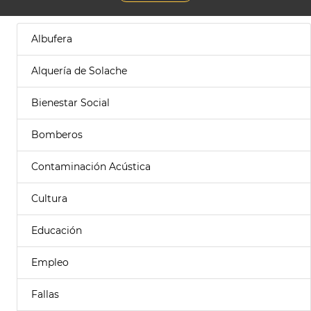
Albufera
Alquería de Solache
Bienestar Social
Bomberos
Contaminación Acústica
Cultura
Educación
Empleo
Fallas