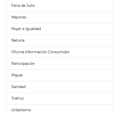
Feria de Julio
Mayores
Mujer e Igualdad
Naturia
Oficina Información Consumidor
Participación
Playas
Sanidad
Tráfico
Urbanismo