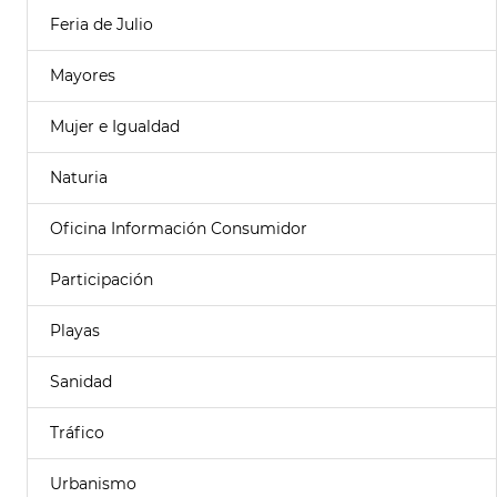
Feria de Julio
Mayores
Mujer e Igualdad
Naturia
Oficina Información Consumidor
Participación
Playas
Sanidad
Tráfico
Urbanismo