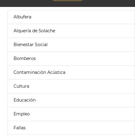
Albufera
Alquería de Solache
Bienestar Social
Bomberos
Contaminación Acústica
Cultura
Educación
Empleo
Fallas