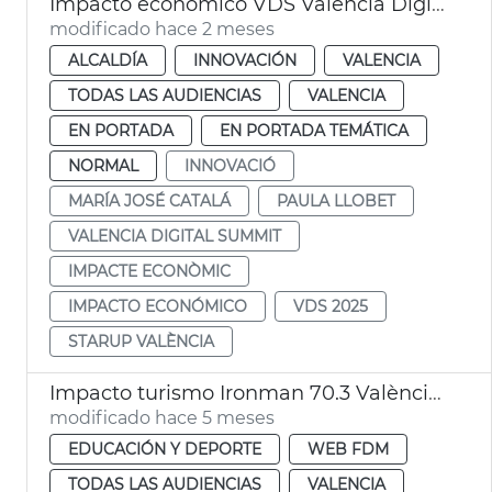
Impacto económico VDS València Digital Summit
modificado hace 2 meses
ALCALDÍA
INNOVACIÓN
VALENCIA
TODAS LAS AUDIENCIAS
VALENCIA
EN PORTADA
EN PORTADA TEMÁTICA
NORMAL
INNOVACIÓ
MARÍA JOSÉ CATALÁ
PAULA LLOBET
VALENCIA DIGITAL SUMMIT
IMPACTE ECONÒMIC
IMPACTO ECONÓMICO
VDS 2025
STARUP VALÈNCIA
Impacto turismo Ironman 70.3 València 2025
modificado hace 5 meses
EDUCACIÓN Y DEPORTE
WEB FDM
TODAS LAS AUDIENCIAS
VALENCIA