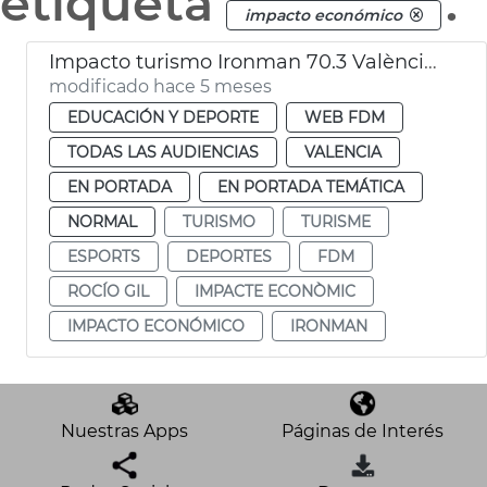
etiqueta
.
impacto económico
Impacto turismo Ironman 70.3 València 2025
modificado hace 5 meses
EDUCACIÓN Y DEPORTE
WEB FDM
TODAS LAS AUDIENCIAS
VALENCIA
EN PORTADA
EN PORTADA TEMÁTICA
NORMAL
TURISMO
TURISME
ESPORTS
DEPORTES
FDM
ROCÍO GIL
IMPACTE ECONÒMIC
IMPACTO ECONÓMICO
IRONMAN
Nuestras Apps
Páginas de Interés