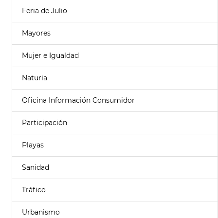
Feria de Julio
Mayores
Mujer e Igualdad
Naturia
Oficina Información Consumidor
Participación
Playas
Sanidad
Tráfico
Urbanismo