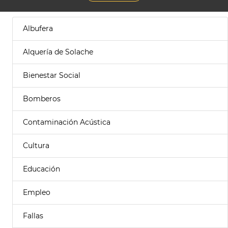
Albufera
Alquería de Solache
Bienestar Social
Bomberos
Contaminación Acústica
Cultura
Educación
Empleo
Fallas