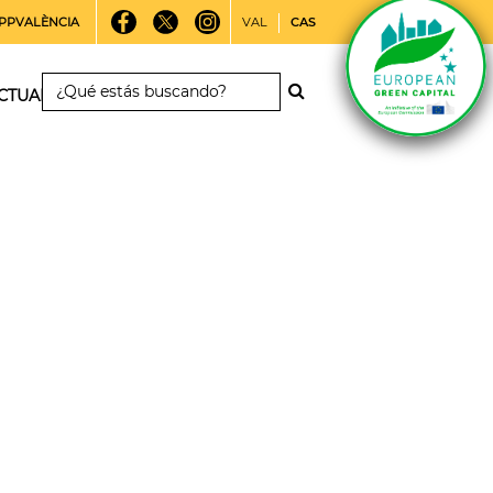
PPVALÈNCIA
VAL
CAS
CTUALIDAD