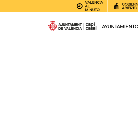
VALENCIA
GOBIER
AL
ABIERTO
MINUTO
AYUNTAMIENT