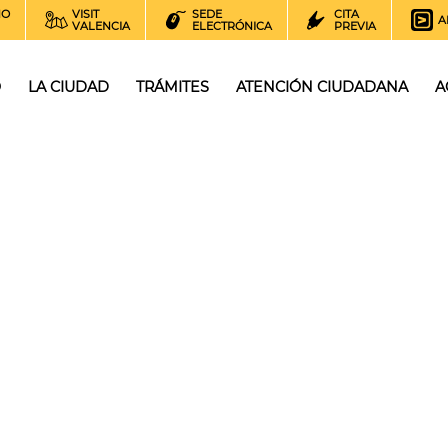
NO
VISIT
SEDE
CITA
A
VALENCIA
ELECTRÓNICA
PREVIA
O
LA CIUDAD
TRÁMITES
ATENCIÓN CIUDADANA
A