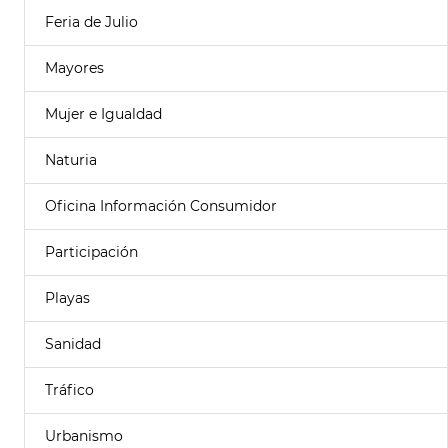
Feria de Julio
Mayores
Mujer e Igualdad
Naturia
Oficina Información Consumidor
Participación
Playas
Sanidad
Tráfico
Urbanismo