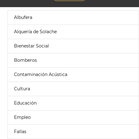
Albufera
Alquería de Solache
Bienestar Social
Bomberos
Contaminación Acústica
Cultura
Educación
Empleo
Fallas