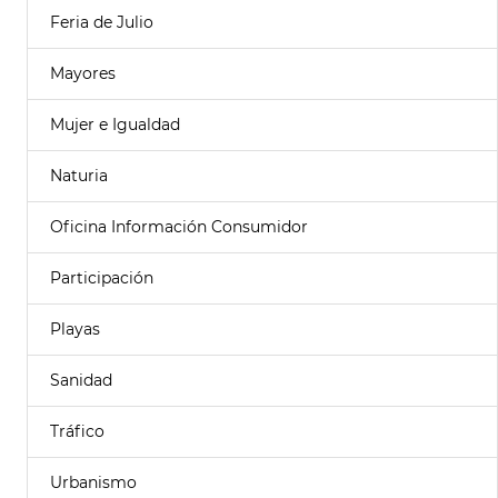
Feria de Julio
Mayores
Mujer e Igualdad
Naturia
Oficina Información Consumidor
Participación
Playas
Sanidad
Tráfico
Urbanismo