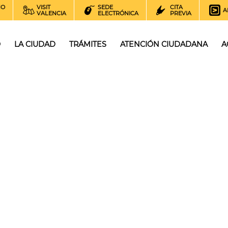
NO
VISIT
SEDE
CITA
A
VALENCIA
ELECTRÓNICA
PREVIA
O
LA CIUDAD
TRÁMITES
ATENCIÓN CIUDADANA
A