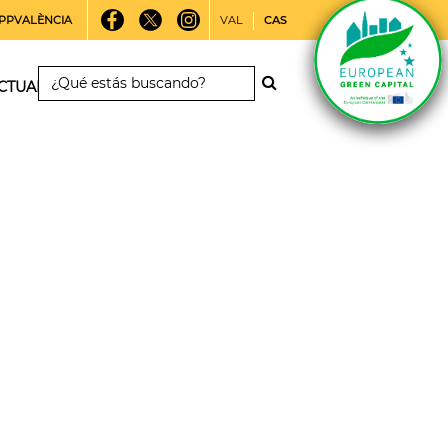
PPVALÈNCIA
VAL
CAS
CTUALIDAD