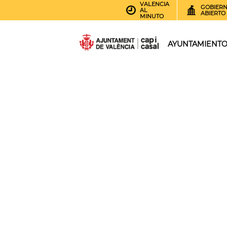
VALENCIA
GOBIER
AL
ABIERTO
MINUTO
AYUNTAMIENT