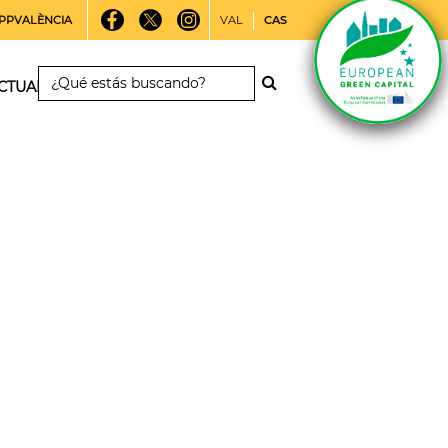
PPVALÈNCIA
VAL
CAS
CTUALIDAD