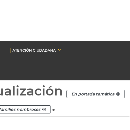
ATENCIÓN CIUDADANA
ualización
En portada temática
.
 families nombroses