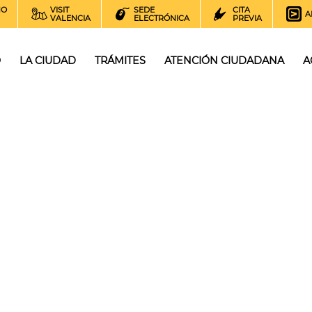
NO
VISIT
SEDE
CITA
A
VALENCIA
ELECTRÓNICA
PREVIA
O
LA CIUDAD
TRÁMITES
ATENCIÓN CIUDADANA
A