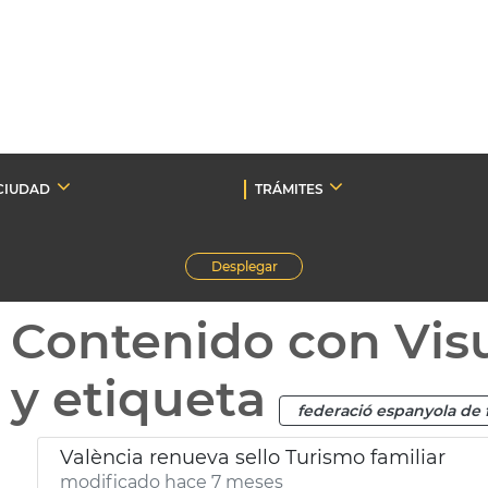
CIUDAD
TRÁMITES
Desplegar
Contenido con Vis
y etiqueta
federació espanyola de
València renueva sello Turismo familiar
modificado hace 7 meses