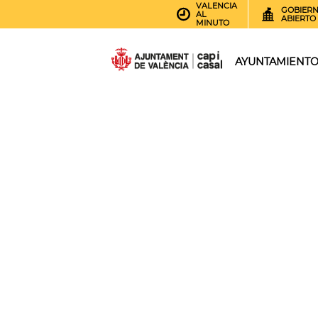
VALENCIA
GOBIER
AL
ABIERTO
MINUTO
AYUNTAMIENT