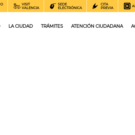
NO
VISIT
SEDE
CITA
A
VALENCIA
ELECTRÓNICA
PREVIA
O
LA CIUDAD
TRÁMITES
ATENCIÓN CIUDADANA
A