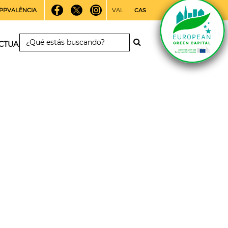
PPVALÈNCIA
VAL
CAS
CTUALIDAD