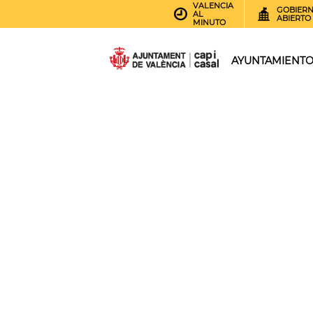
VALENCIA
GOBIER
AL
ABIERTO
MINUTO
AYUNTAMIENT