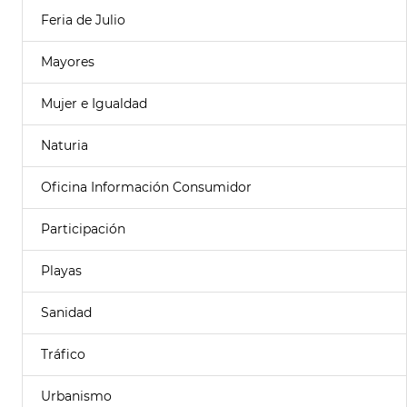
Feria de Julio
Mayores
Mujer e Igualdad
Naturia
Oficina Información Consumidor
Participación
Playas
Sanidad
Tráfico
Urbanismo