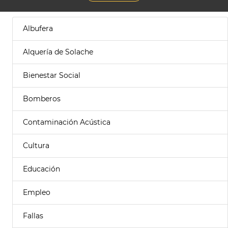
Albufera
Alquería de Solache
Bienestar Social
Bomberos
Contaminación Acústica
Cultura
Educación
Empleo
Fallas