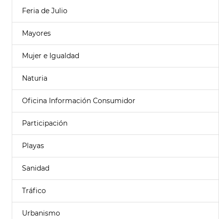
Feria de Julio
Mayores
Mujer e Igualdad
Naturia
Oficina Información Consumidor
Participación
Playas
Sanidad
Tráfico
Urbanismo