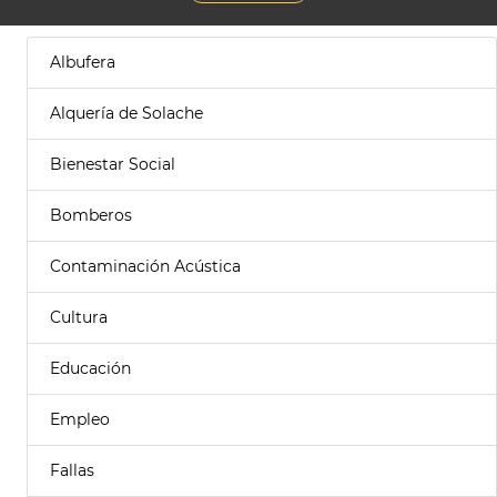
Albufera
Alquería de Solache
Bienestar Social
Bomberos
Contaminación Acústica
Cultura
Educación
Empleo
Fallas