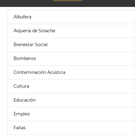
Albufera
Alquería de Solache
Bienestar Social
Bomberos
Contaminación Acústica
Cultura
Educación
Empleo
Fallas