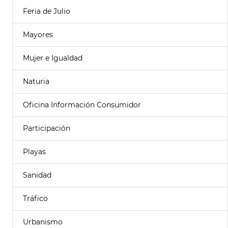
Feria de Julio
Mayores
Mujer e Igualdad
Naturia
Oficina Información Consumidor
Participación
Playas
Sanidad
Tráfico
Urbanismo