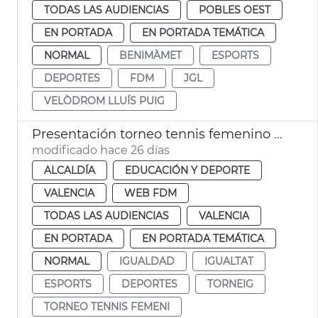
TODAS LAS AUDIENCIAS
POBLES OEST
EN PORTADA
EN PORTADA TEMÁTICA
NORMAL
BENIMÀMET
ESPORTS
DEPORTES
FDM
JGL
VELÒDROM LLUÍS PUIG
Presentación torneo tennis femenino BBVA Open Internacional
modificado hace 26 días
ALCALDÍA
EDUCACIÓN Y DEPORTE
VALENCIA
WEB FDM
TODAS LAS AUDIENCIAS
VALENCIA
EN PORTADA
EN PORTADA TEMÁTICA
NORMAL
IGUALDAD
IGUALTAT
ESPORTS
DEPORTES
TORNEIG
TORNEO TENNIS FEMENI