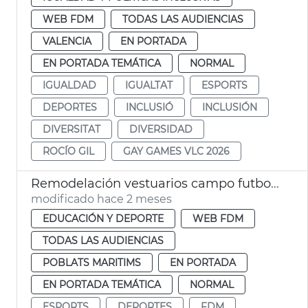
WEB FDM
TODAS LAS AUDIENCIAS
VALENCIA
EN PORTADA
EN PORTADA TEMÁTICA
NORMAL
IGUALDAD
IGUALTAT
ESPORTS
DEPORTES
INCLUSIÓ
INCLUSIÓN
DIVERSITAT
DIVERSIDAD
ROCÍO GIL
GAY GAMES VLC 2026
Remodelación vestuarios campo futbol la Malva-rosa València
modificado hace 2 meses
EDUCACIÓN Y DEPORTE
WEB FDM
TODAS LAS AUDIENCIAS
POBLATS MARITIMS
EN PORTADA
EN PORTADA TEMÁTICA
NORMAL
ESPORTS
DEPORTES
FDM