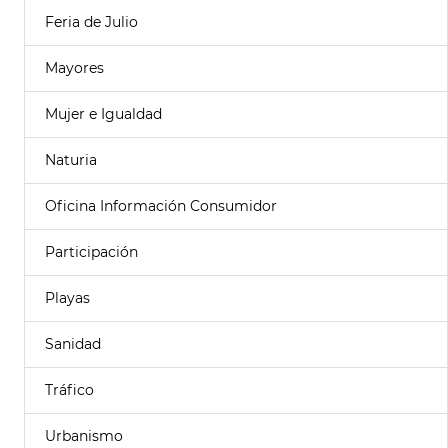
Feria de Julio
Mayores
Mujer e Igualdad
Naturia
Oficina Información Consumidor
Participación
Playas
Sanidad
Tráfico
Urbanismo