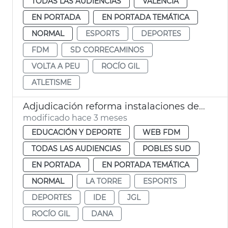
TODAS LAS AUDIENCIAS
VALENCIA
EN PORTADA
EN PORTADA TEMÁTICA
NORMAL
ESPORTS
DEPORTES
FDM
SD CORRECAMINOS
VOLTA A PEU
ROCÍO GIL
ATLETISME
Adjudicación reforma instalaciones deportivas la Torre València
modificado hace 3 meses
EDUCACIÓN Y DEPORTE
WEB FDM
TODAS LAS AUDIENCIAS
POBLES SUD
EN PORTADA
EN PORTADA TEMÁTICA
NORMAL
LA TORRE
ESPORTS
DEPORTES
IDE
JGL
ROCÍO GIL
DANA