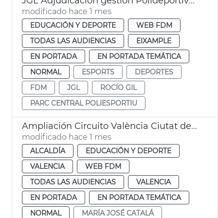
JGL Adjudicación gestión Polideportivo Parc Central
modificado hace 1 mes
EDUCACIÓN Y DEPORTE
WEB FDM
TODAS LAS AUDIENCIAS
EIXAMPLE
EN PORTADA
EN PORTADA TEMÁTICA
NORMAL
ESPORTS
DEPORTES
FDM
JGL
ROCÍO GIL
PARC CENTRAL POLIESPORTIU
Ampliación Circuito València Ciutat del Running
modificado hace 1 mes
ALCALDÍA
EDUCACIÓN Y DEPORTE
VALENCIA
WEB FDM
TODAS LAS AUDIENCIAS
VALENCIA
EN PORTADA
EN PORTADA TEMÁTICA
NORMAL
MARÍA JOSÉ CATALÁ