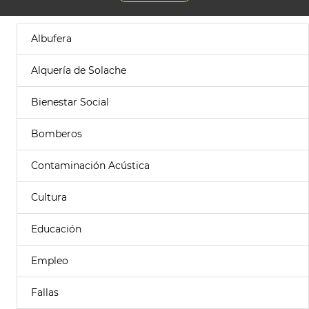
Albufera
Alquería de Solache
Bienestar Social
Bomberos
Contaminación Acústica
Cultura
Educación
Empleo
Fallas