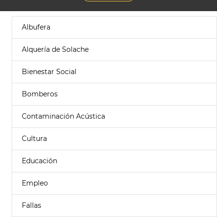
Albufera
Alquería de Solache
Bienestar Social
Bomberos
Contaminación Acústica
Cultura
Educación
Empleo
Fallas