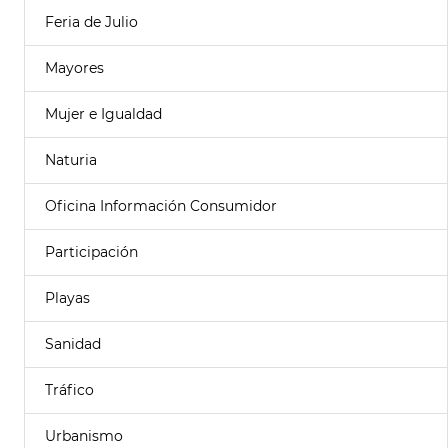
Feria de Julio
Mayores
Mujer e Igualdad
Naturia
Oficina Información Consumidor
Participación
Playas
Sanidad
Tráfico
Urbanismo