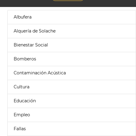
Albufera
Alquería de Solache
Bienestar Social
Bomberos
Contaminación Acústica
Cultura
Educación
Empleo
Fallas