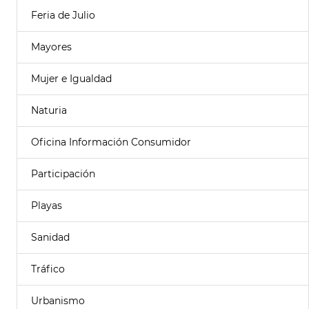
Feria de Julio
Mayores
Mujer e Igualdad
Naturia
Oficina Información Consumidor
Participación
Playas
Sanidad
Tráfico
Urbanismo