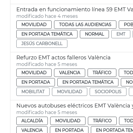
Entrada en funcionamiento línea 59 EMT Va
modificado hace 4 meses
MOVILIDAD
TODAS LAS AUDIENCIAS
POB
EN PORTADA TEMÁTICA
NORMAL
EMT
JESÚS CARBONELL
Refurzo EMT actos falleros València
modificado hace 5 meses
MOVILIDAD
VALENCIA
TRÁFICO
TOD
EN PORTADA
EN PORTADA TEMÁTICA
NO
MOBILITAT
MOVILIDAD
SOCIOPOLIS
Nuevos autobuses eléctricos EMT València y
modificado hace 5 meses
ALCALDÍA
MOVILIDAD
TRÁFICO
TOD
VALENCIA
EN PORTADA
EN PORTADA TE