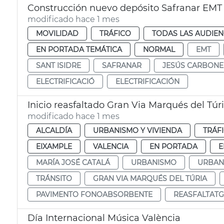
Construcción nuevo depósito Safranar EMT
modificado hace 1 mes
MOVILIDAD
TRÁFICO
TODAS LAS AUDIEN
EN PORTADA TEMÁTICA
NORMAL
EMT
SANT ISIDRE
SAFRANAR
JESÚS CARBONE
ELECTRIFICACIÓ
ELECTRIFICACIÓN
Inicio reasfaltado Gran Via Marqués del Túr
modificado hace 1 mes
ALCALDÍA
URBANISMO Y VIVIENDA
TRÁF
EIXAMPLE
VALENCIA
EN PORTADA
E
MARÍA JOSÉ CATALÁ
URBANISMO
URBAN
TRÁNSITO
GRAN VIA MARQUÉS DEL TÚRIA
PAVIMENTO FONOABSORBENTE
REASFALTATG
Día Internacional Música València