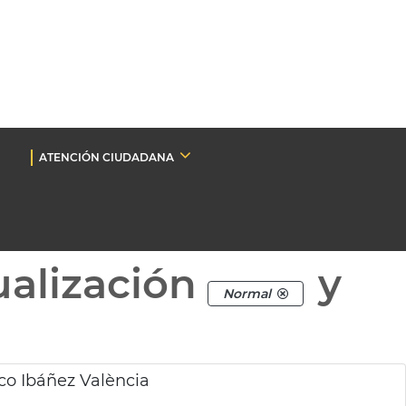
ATENCIÓN CIUDADANA
ualización
y
Normal
sco Ibáñez València