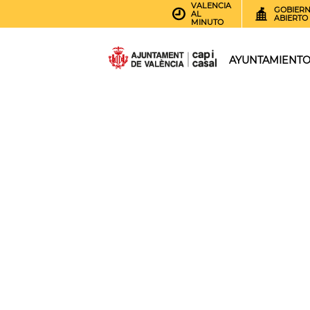
VALENCIA
GOBIER
AL
ABIERTO
MINUTO
AYUNTAMIENT