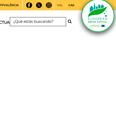
PPVALÈNCIA
VAL
CAS
CTUALIDAD