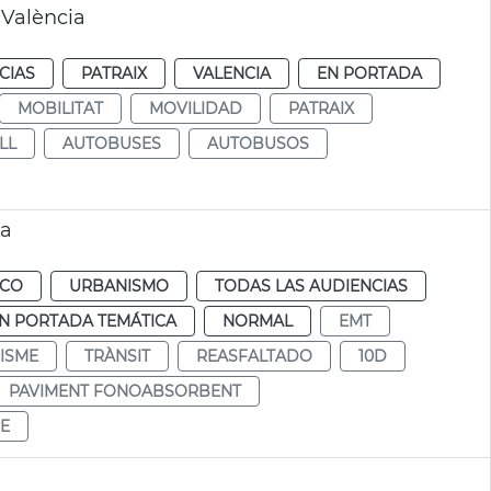
 València
CIAS
PATRAIX
VALENCIA
EN PORTADA
MOBILITAT
MOVILIDAD
PATRAIX
LL
AUTOBUSES
AUTOBUSOS
ia
ICO
URBANISMO
TODAS LAS AUDIENCIAS
N PORTADA TEMÁTICA
NORMAL
EMT
ISME
TRÀNSIT
REASFALTADO
10D
PAVIMENT FONOABSORBENT
E