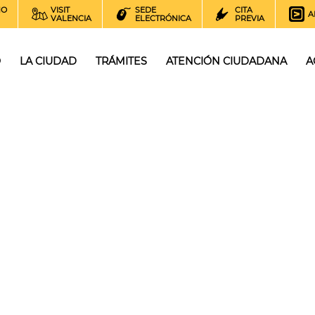
NO
VISIT
SEDE
CITA
A
VALENCIA
ELECTRÓNICA
PREVIA
O
LA CIUDAD
TRÁMITES
ATENCIÓN CIUDADANA
A