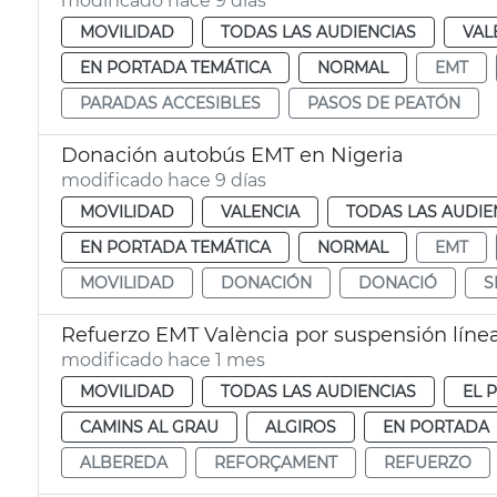
modificado hace 9 días
MOVILIDAD
TODAS LAS AUDIENCIAS
VAL
EN PORTADA TEMÁTICA
NORMAL
EMT
PARADAS ACCESIBLES
PASOS DE PEATÓN
Donación autobús EMT en Nigeria
modificado hace 9 días
MOVILIDAD
VALENCIA
TODAS LAS AUDIE
EN PORTADA TEMÁTICA
NORMAL
EMT
MOVILIDAD
DONACIÓN
DONACIÓ
S
Refuerzo EMT València por suspensión líne
modificado hace 1 mes
MOVILIDAD
TODAS LAS AUDIENCIAS
EL 
CAMINS AL GRAU
ALGIROS
EN PORTADA
ALBEREDA
REFORÇAMENT
REFUERZO