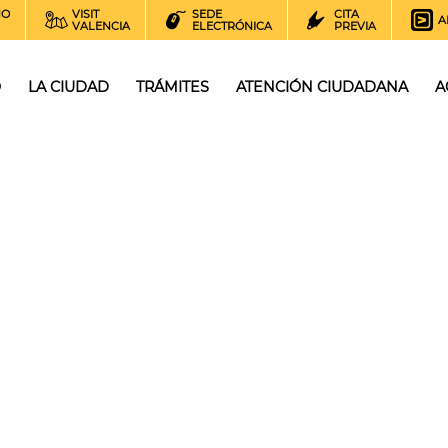
NO
VISIT
SEDE
CITA
A
VALENCIA
ELECTRÓNICA
PREVIA
O
LA CIUDAD
TRÁMITES
ATENCIÓN CIUDADANA
A