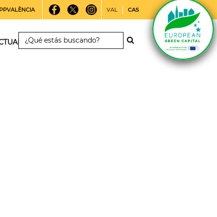
PPVALÈNCIA
VAL
CAS
CTUALIDAD