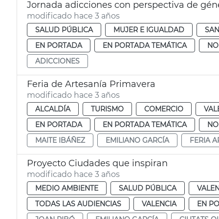
Jornada adicciones con perspectiva de gén
modificado hace 3 años
SALUD PÚBLICA
MUJER E IGUALDAD
SA
EN PORTADA
EN PORTADA TEMÁTICA
NO
ADICCIONES
Feria de Artesanía Primavera
modificado hace 3 años
ALCALDÍA
TURISMO
COMERCIO
VAL
EN PORTADA
EN PORTADA TEMÁTICA
NO
MAITE IBÁÑEZ
EMILIANO GARCÍA
FERIA A
Proyecto Ciudades que inspiran
modificado hace 3 años
MEDIO AMBIENTE
SALUD PÚBLICA
VALEN
TODAS LAS AUDIENCIAS
VALENCIA
EN P