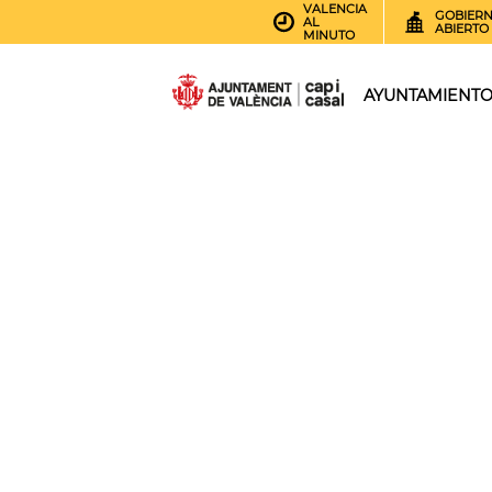
VALENCIA
GOBIER
AL
ABIERTO
MINUTO
AYUNTAMIENT