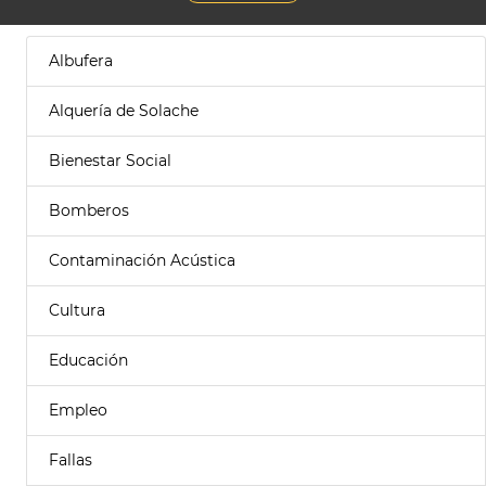
Albufera
Alquería de Solache
Bienestar Social
Bomberos
Contaminación Acústica
Cultura
Educación
Empleo
Fallas