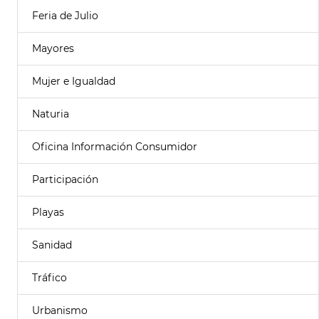
Feria de Julio
Mayores
Mujer e Igualdad
Naturia
Oficina Información Consumidor
Participación
Playas
Sanidad
Tráfico
Urbanismo