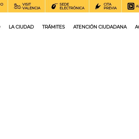
NO
VISIT
SEDE
CITA
A
VALENCIA
ELECTRÓNICA
PREVIA
O
LA CIUDAD
TRÁMITES
ATENCIÓN CIUDADANA
A