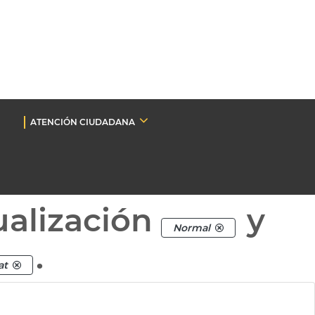
ATENCIÓN CIUDADANA
ualización
y
Normal
.
at