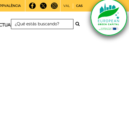
PPVALÈNCIA
VAL
CAS
CTUALIDAD