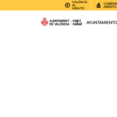
VALENCIA
GOBIER
AL
ABIERTO
MINUTO
AYUNTAMIENT