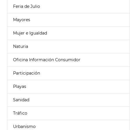
Feria de Julio
Mayores
Mujer e Igualdad
Naturia
Oficina Información Consumidor
Participación
Playas
Sanidad
Tráfico
Urbanismo