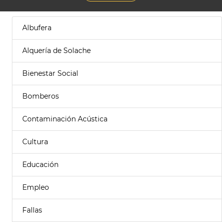
Albufera
Alquería de Solache
Bienestar Social
Bomberos
Contaminación Acústica
Cultura
Educación
Empleo
Fallas