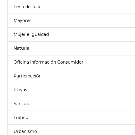
Feria de Julio
Mayores
Mujer e Igualdad
Naturia
Oficina Información Consumidor
Participación
Playas
Sanidad
Tráfico
Urbanismo