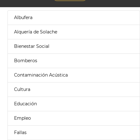
Albufera
Alquería de Solache
Bienestar Social
Bomberos
Contaminación Acústica
Cultura
Educación
Empleo
Fallas