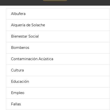
Albufera
Alquería de Solache
Bienestar Social
Bomberos
Contaminación Acústica
Cultura
Educación
Empleo
Fallas