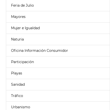
Feria de Julio
Mayores
Mujer e Igualdad
Naturia
Oficina Información Consumidor
Participación
Playas
Sanidad
Tráfico
Urbanismo