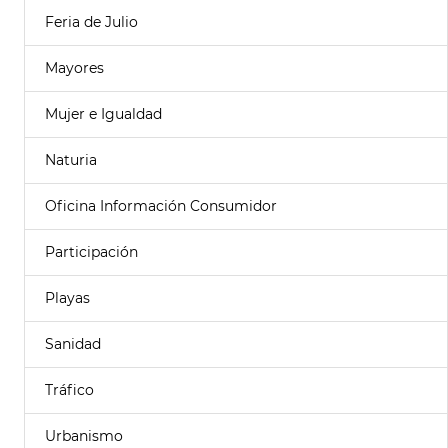
Feria de Julio
Mayores
Mujer e Igualdad
Naturia
Oficina Información Consumidor
Participación
Playas
Sanidad
Tráfico
Urbanismo