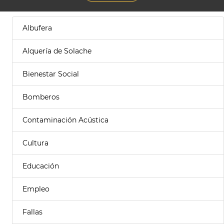
Albufera
Alquería de Solache
Bienestar Social
Bomberos
Contaminación Acústica
Cultura
Educación
Empleo
Fallas