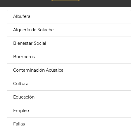
Albufera
Alquería de Solache
Bienestar Social
Bomberos
Contaminación Acústica
Cultura
Educación
Empleo
Fallas