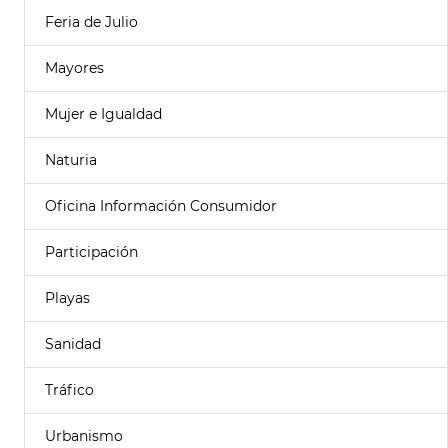
Feria de Julio
Mayores
Mujer e Igualdad
Naturia
Oficina Información Consumidor
Participación
Playas
Sanidad
Tráfico
Urbanismo