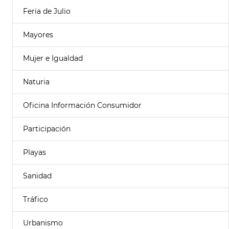
Feria de Julio
Mayores
Mujer e Igualdad
Naturia
Oficina Información Consumidor
Participación
Playas
Sanidad
Tráfico
Urbanismo