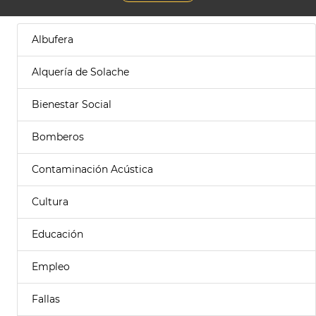
Albufera
Alquería de Solache
Bienestar Social
Bomberos
Contaminación Acústica
Cultura
Educación
Empleo
Fallas