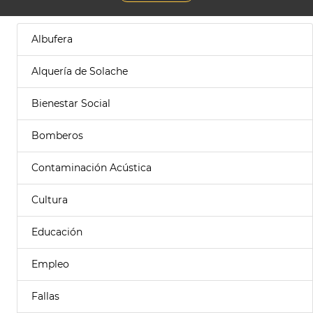
Albufera
Alquería de Solache
Bienestar Social
Bomberos
Contaminación Acústica
Cultura
Educación
Empleo
Fallas