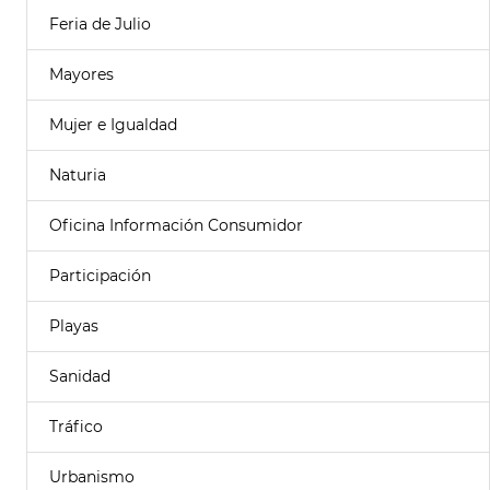
Feria de Julio
Mayores
Mujer e Igualdad
Naturia
Oficina Información Consumidor
Participación
Playas
Sanidad
Tráfico
Urbanismo