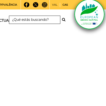
PPVALÈNCIA
VAL
CAS
CTUALIDAD