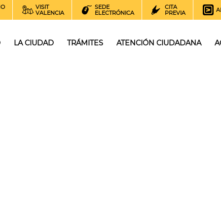
NO
VISIT
SEDE
CITA
A
VALENCIA
ELECTRÓNICA
PREVIA
O
LA CIUDAD
TRÁMITES
ATENCIÓN CIUDADANA
A