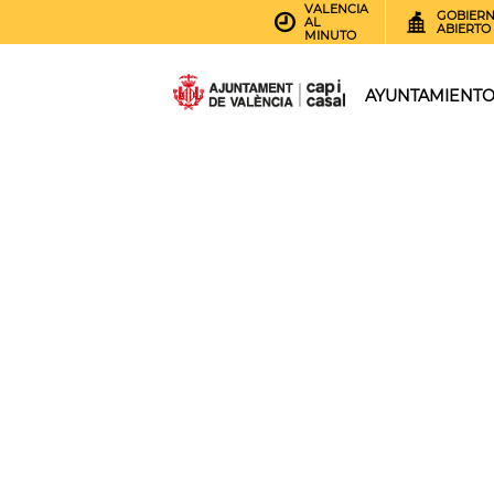
VALENCIA
GOBIER
AL
ABIERTO
MINUTO
AYUNTAMIENT