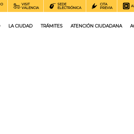
NO
VISIT
SEDE
CITA
A
VALENCIA
ELECTRÓNICA
PREVIA
O
LA CIUDAD
TRÁMITES
ATENCIÓN CIUDADANA
A