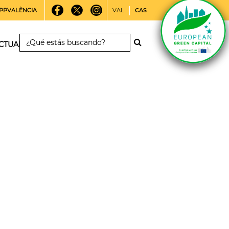
PPVALÈNCIA
VAL
CAS
CTUALIDAD