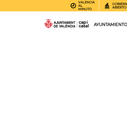
VALENCIA
GOBIER
AL
ABIERTO
MINUTO
AYUNTAMIENT