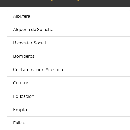
Albufera
Alquería de Solache
Bienestar Social
Bomberos
Contaminación Acústica
Cultura
Educación
Empleo
Fallas