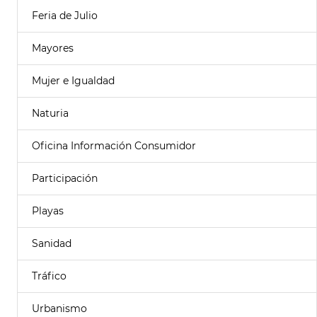
Feria de Julio
Mayores
Mujer e Igualdad
Naturia
Oficina Información Consumidor
Participación
Playas
Sanidad
Tráfico
Urbanismo