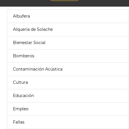
Albufera
Alquería de Solache
Bienestar Social
Bomberos
Contaminación Acústica
Cultura
Educación
Empleo
Fallas