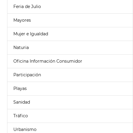
Feria de Julio
Mayores
Mujer e Igualdad
Naturia
Oficina Información Consumidor
Participación
Playas
Sanidad
Tráfico
Urbanismo