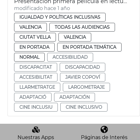
Presentación primera película en lectura fácil en España
modificado hace 1 año
IGUALDAD Y POLÍTICAS INCLUSIVAS
VALENCIA
TODAS LAS AUDIENCIAS
CIUTAT VELLA
VALENCIA
EN PORTADA
EN PORTADA TEMÁTICA
NORMAL
ACCESIBILIDAD
DISCAPACITAT
DISCAPACIDAD
ACCESIBILITAT
JAVIER COPOVÍ
LLARMETRATGE
LARGOMETRAJE
ADAPTACIÓ
ADAPTACIÓN
CINE INCLUSIU
CINE INCLUSIVO
Nuestras Apps
Páginas de Interés