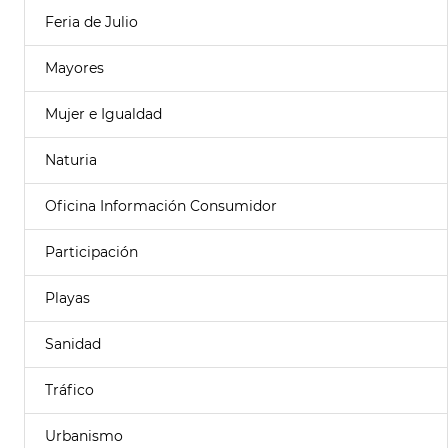
Feria de Julio
Mayores
Mujer e Igualdad
Naturia
Oficina Información Consumidor
Participación
Playas
Sanidad
Tráfico
Urbanismo