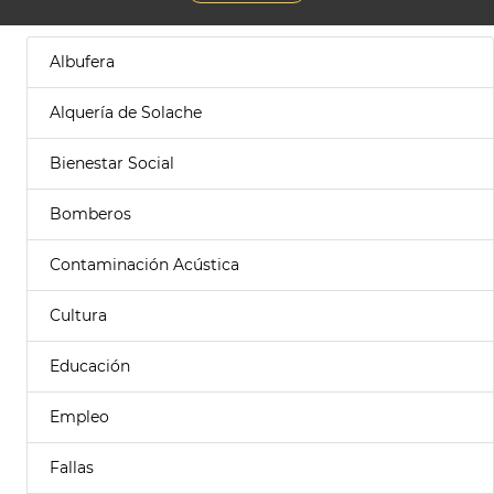
Albufera
Alquería de Solache
Bienestar Social
Bomberos
Contaminación Acústica
Cultura
Educación
Empleo
Fallas